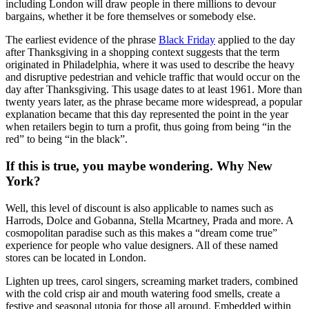
including London will draw people in there millions to devour
bargains, whether it be fore themselves or somebody else.
The earliest evidence of the phrase
Black Friday
applied to the day
after Thanksgiving in a shopping context suggests that the term
originated in Philadelphia, where it was used to describe the heavy
and disruptive pedestrian and vehicle traffic that would occur on the
day after Thanksgiving. This usage dates to at least 1961. More than
twenty years later, as the phrase became more widespread, a popular
explanation became that this day represented the point in the year
when retailers begin to turn a profit, thus going from being “in the
red” to being “in the black”.
If this is true, you maybe wondering. Why New
York?
Well, this level of discount is also applicable to names such as
Harrods, Dolce and Gobanna, Stella Mcartney, Prada and more. A
cosmopolitan paradise such as this makes a “dream come true”
experience for people who value designers. All of these named
stores can be located in London.
Lighten up trees, carol singers, screaming market traders, combined
with the cold crisp air and mouth watering food smells, create a
festive and seasonal utopia for those all around. Embedded within