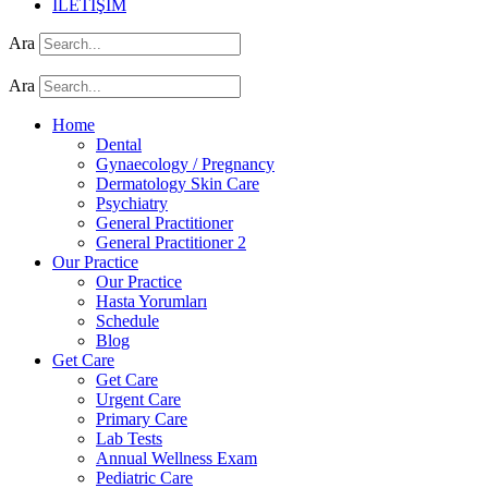
İLETİŞİM
Ara
Ara
Home
Dental
Gynaecology / Pregnancy
Dermatology Skin Care
Psychiatry
General Practitioner
General Practitioner 2
Our Practice
Our Practice
Hasta Yorumları
Schedule
Blog
Get Care
Get Care
Urgent Care
Primary Care
Lab Tests
Annual Wellness Exam
Pediatric Care