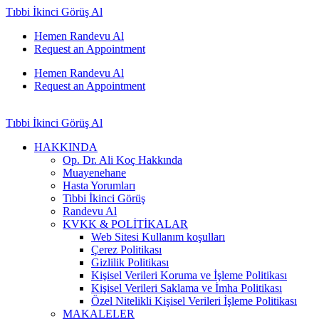
Tıbbi İkinci Görüş Al
Hemen Randevu Al
Request an Appointment
Hemen Randevu Al
Request an Appointment
Tıbbi İkinci Görüş Al
HAKKINDA
Op. Dr. Ali Koç Hakkında
Muayenehane
Hasta Yorumları
Tibbi İkinci Görüş
Randevu Al
KVKK & POLİTİKALAR
Web Sitesi Kullanım koşulları
Çerez Politikası
Gizlilik Politikası
Kişisel Verileri Koruma ve İşleme Politikası
Kişisel Verileri Saklama ve İmha Politikası
Özel Nitelikli Kişisel Verileri İşleme Politikası
MAKALELER