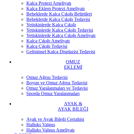
Kalça Protezi Ameliyatı
Kalça Eklem Protezi Ameliyatı
Bebeklerde Kalça Çıkığı Belirtileri
Bebeklerde Kalça Çıkığı Tedavisi
Yetişkinlerde Kalça Çıkığı
Yetişkinlerde Kalça Çıkığı Tedavisi
Yetişkinlerde Kalça Çıkığı Ameliyatı
Kalça Çıkığı Ameliyatı
Kalça Çıkığı Tedavisi
Gelişimsel Kalça Displazisi Tedavisi
OMUZ
EKLEMİ
Omuz Ağrısı Tedavisi
Boyun ve Omuz Ağrısı Tedavisi
Omuz Yaralanmaları ve Tedavisi
Sporda Omuz Yaralanmaları
AYAK &
AYAK BİLEĞİ
Ayak ve Ayak Bileği Cerrahisi
Halluks Valgus
Halluks Valgus Ameliyatı