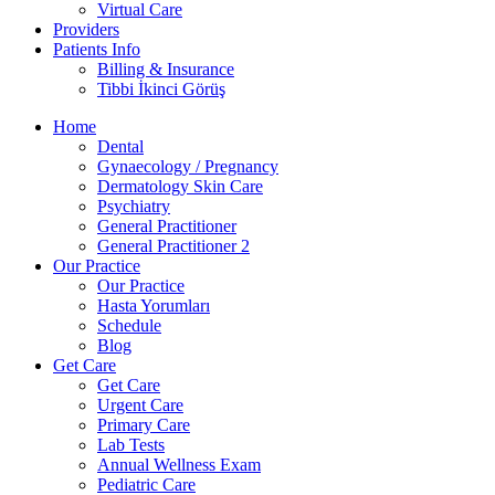
Virtual Care
Providers
Patients Info
Billing & Insurance
Tibbi İkinci Görüş
Home
Dental
Gynaecology / Pregnancy
Dermatology Skin Care
Psychiatry
General Practitioner
General Practitioner 2
Our Practice
Our Practice
Hasta Yorumları
Schedule
Blog
Get Care
Get Care
Urgent Care
Primary Care
Lab Tests
Annual Wellness Exam
Pediatric Care