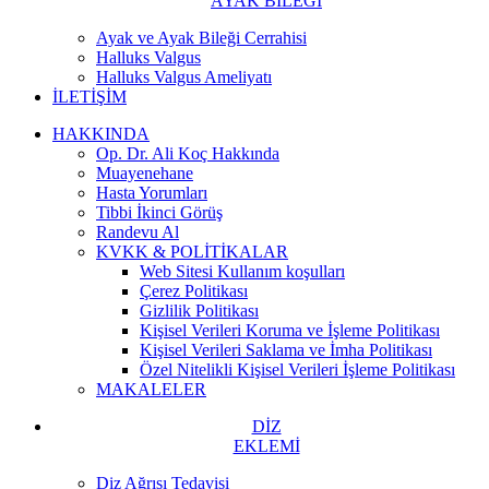
AYAK BİLEĞİ
Ayak ve Ayak Bileği Cerrahisi
Halluks Valgus
Halluks Valgus Ameliyatı
İLETİŞİM
HAKKINDA
Op. Dr. Ali Koç Hakkında
Muayenehane
Hasta Yorumları
Tibbi İkinci Görüş
Randevu Al
KVKK & POLİTİKALAR
Web Sitesi Kullanım koşulları
Çerez Politikası
Gizlilik Politikası
Kişisel Verileri Koruma ve İşleme Politikası
Kişisel Verileri Saklama ve İmha Politikası
Özel Nitelikli Kişisel Verileri İşleme Politikası
MAKALELER
DİZ
EKLEMİ
Diz Ağrısı Tedavisi