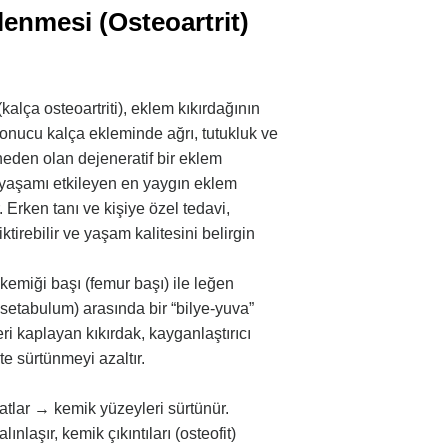
lenmesi (Osteoartrit)
kalça osteoartriti), eklem kıkırdağının
nucu kalça ekleminde ağrı, tutukluk ve
 neden olan dejeneratif bir eklem
k yaşamı etkileyen en yaygın eklem
. Erken tanı ve kişiye özel tedavi,
ktirebilir ve yaşam kalitesini belirgin
kemiği başı (femur başı) ile leğen
setabulum) arasında bir “bilye-yuva”
eri kaplayan kıkırdak, kayganlaştırıcı
kte sürtünmeyi azaltır.
çatlar → kemik yüzeyleri sürtünür.
ınlaşır, kemik çıkıntıları (osteofit)