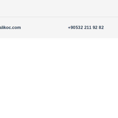
alikoc.com
+90532 211 92 82