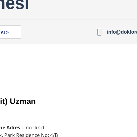
mesi
info@doktor
Al >
rit) Uzman
e Adres :
İncirli Cd.
k. Park Residence No: 4/B