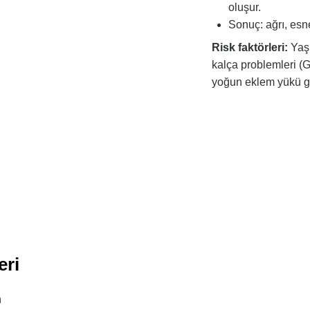
oluşur.
Sonuç: ağrı, esne
Risk faktörleri:
Yaş,
kalça problemleri (G
yoğun eklem yükü ger
eri
n