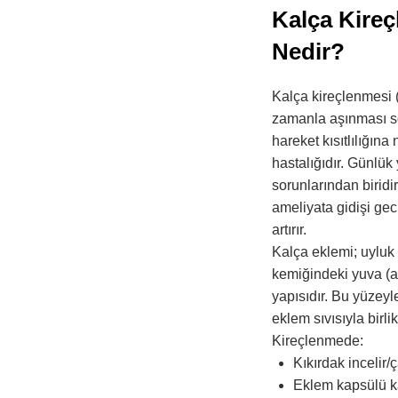
Kalça Kireç
Nedir?
Kalça kireçlenmesi (
zamanla aşınması so
hareket kısıtlılığına
hastalığıdır. Günlü
sorunlarından biridir
ameliyata gidişi geci
artırır.
Kalça eklemi; uyluk 
kemiğindeki yuva (a
yapısıdır. Bu yüzeyl
eklem sıvısıyla birli
Kireçlenmede:
Kıkırdak incelir/
Eklem kapsülü kal