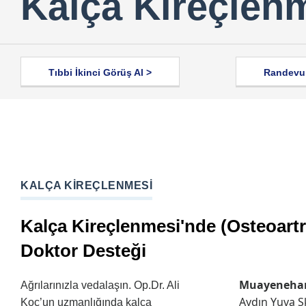
Kalça Kireçlen
Tıbbi İkinci Görüş Al >
Randevu 
KALÇA KIREÇLENMESI
Kalça Kireçlenmesi'nde (Osteoart
Doktor Desteği
Muayenehan
Ağrılarınızla vedalaşın. Op.Dr. Ali
Aydın Yuva S
Koç’un uzmanlığında kalça