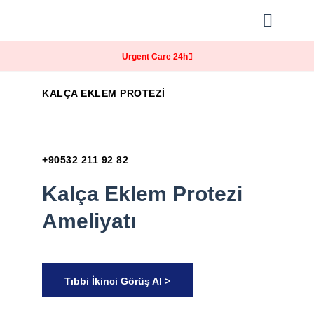
Our Practice
Patients Info
Urgent Care 24h
KALÇA EKLEM PROTEZI
+90532 211 92 82
Kalça Eklem Protezi
Ameliyatı
Tıbbi İkinci Görüş Al >