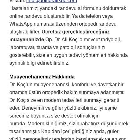
E-Mail
:
info@doktoralikoc.com
Hastalarımız; yandaki randevu al formunu doldurarak
online randevu oluşturabilir. Ya da telefon veya
WhatsApp numarası üzerinden ortopedi randevu
ulaştırabilirler.
Ücretsiz gerçekleştireceğiniz
muayenenizde
Op. Dr. Ali Koç’ a mevcut radyoloji,
laboratuvar, tarama ve patoloji sonuçlarınızı
gösterebilir, size en uygun tedavi yöntemleri hakkında
ayrıntılı bilgi edinebilirsiniz.
Muayenehanemiz Hakkında
Dr. Koç’un muayenehanesi, konforlu ve davetkar bir
ortamda üstün ortopedik bakım sunmaya adanmıştır.
Dr. Koç size en modern tedavileri sunmayı garanti
eder. Deneyimli ve güler yüzlü ekibimiz, iyileşme
süreciniz boyunca size destek olmak için
burada.
Modern kliniğimiz, sizin rahatınız düşünülerek
tasarlanmıştır. Kapıdan içeri girdiğiniz anda, güler
yüzlü personelimiz tarafından karşılanacak ve en son