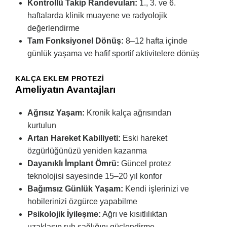
Kontrollü Takip Randevuları:
1., 3. ve 6.
haftalarda klinik muayene ve radyolojik
değerlendirme
Tam Fonksiyonel Dönüş:
8–12 hafta içinde
günlük yaşama ve hafif sportif aktivitelere dönüş
KALÇA EKLEM PROTEZI
Ameliyatın Avantajları
Ağrısız Yaşam:
Kronik kalça ağrısından
kurtulun
Artan Hareket Kabiliyeti:
Eski hareket
özgürlüğünüzü yeniden kazanma
Dayanıklı İmplant Ömrü:
Güncel protez
teknolojisi sayesinde 15–20 yıl konfor
Bağımsız Günlük Yaşam:
Kendi işlerinizi ve
hobilerinizi özgürce yapabilme
Psikolojik İyileşme:
Ağrı ve kısıtlılıktan
uzaklaşıp ruh sağlığını güçlendirme