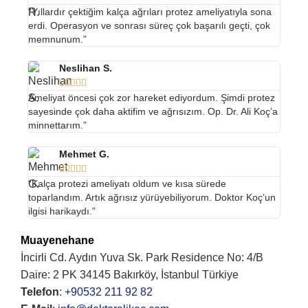
“Yıllardır çektiğim kalça ağrıları protez ameliyatıyla sona
erdi. Operasyon ve sonrası süreç çok başarılı geçti, çok
memnunum.”
Neslihan S.





Ameliyat öncesi çok zor hareket ediyordum. Şimdi protez
sayesinde çok daha aktifim ve ağrısızım. Op. Dr. Ali Koç’a
minnettarım.”
Mehmet G.





“Kalça protezi ameliyatı oldum ve kısa sürede
toparlandım. Artık ağrısız yürüyebiliyorum. Doktor Koç’un
ilgisi harikaydı.”
Muayenehane
İncirli Cd. Aydın Yuva Sk. Park Residence No: 4/B
Daire: 2 PK 34145 Bakırköy, İstanbul Türkiye
Telefon
:
+90532 211 92 82