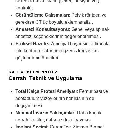
sistemik hastalıkların (şeker, tansiyon vb.)
kontrolü.
Görüntüleme Çalışmaları:
Pelvik röntgen ve
gerekirse CT üç boyutlu eklem analizi.
Anestezi Konsültasyonu:
Genel veya spinal-
anestezi seçeneklerinin değerlendirilmesi.
Fiziksel Hazırlık:
Ameliyat başarısını artıracak
kilo kontrolü, solunum egzersizleri ve kas
güçlendirme önerileri.
KALÇA EKLEM PROTEZI
Cerrahi Teknik ve Uygulama
Total Kalça Protezi Ameliyatı:
Femur başı ve
asetabulum yüzeylerinin her ikisinin de
değiştirilmesi
Minimal İnvaziv Yaklaşımlar:
Daha küçük
cerrahi kesiler, daha az doku travması
İmplant Seçimi:
CeramTec, Zimmer Biomet