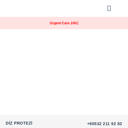
Our Practice
Patients Info
Urgent Care 24h
DIZ PROTEZI
+90532 211 92 82