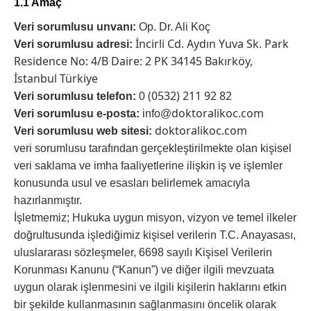
1.1 Amaç
Veri sorumlusu unvanı:
Op. Dr. Ali Koç
İncirli Cd. Aydın Yuva Sk. Park
Veri sorumlusu adresi:
Residence No: 4/B Daire: 2 PK 34145 Bakırköy,
İstanbul Türkiye
(0532) 211 92 82
Veri sorumlusu telefon:
0
doktoralikoc.com
Veri sorumlusu e-posta:
info@
doktoralikoc.com
Veri sorumlusu web sitesi:
veri sorumlusu tarafından gerçekleştirilmekte olan kişisel
veri saklama ve imha faaliyetlerine ilişkin iş ve işlemler
konusunda usul ve esasları belirlemek amacıyla
hazırlanmıştır.
İşletmemiz; Hukuka uygun misyon, vizyon ve temel ilkeler
doğrultusunda işlediğimiz kişisel verilerin T.C. Anayasası,
uluslararası sözleşmeler, 6698 sayılı Kişisel Verilerin
Korunması Kanunu (“Kanun”) ve diğer ilgili mevzuata
uygun olarak işlenmesini ve ilgili kişilerin haklarını etkin
bir şekilde kullanmasının sağlanmasını öncelik olarak