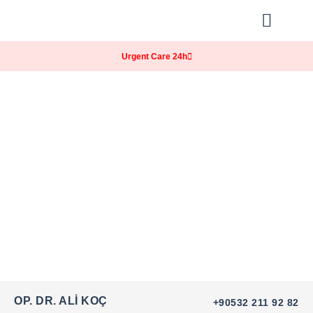
Our Practice
Patients Info
Urgent Care 24h
OP. DR. ALI KOÇ
+90532 211 92 82