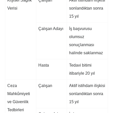
Kişisel Sağlık
Çalışan
Aktif istihdam ilişkisi
Verisi
sonlandıktan sonra
15 yıl
Çalışan Adayı
İş başvurusu
olumsuz
sonuçlanması
halinde saklanmaz
Hasta
Tedavi bitimi
itibariyle 20 yıl
Ceza
Çalışan
Aktif istihdam ilişkisi
Mahkûmiyeti
sonlandıktan sonra
ve Güvenlik
15 yıl
Tedbirleri