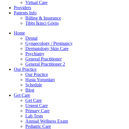
Virtual Care
Providers
Patients Info
Billing & Insurance
Tibbi İkinci Görüş
Home
Dental
Gynaecology / Pregnancy
Dermatology Skin Care
Psychiatry
General Practitioner
General Practitioner 2
Our Practice
Our Practice
Hasta Yorumları
Schedule
Blog
Get Care
Get Care
Urgent Care
Primary Care
Lab Tests
Annual Wellness Exam
Pediatric Care