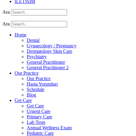
İLETİŞİM
Ara
Ara
Home
Dental
Gynaecology / Pregnancy
Dermatology Skin Care
Psychiatry
General Practitioner
General Practitioner 2
Our Practice
Our Practice
Hasta Yorumları
Schedule
Blog
Get Care
Get Care
Urgent Care
Primary Care
Lab Tests
Annual Wellness Exam
Pediatric Care