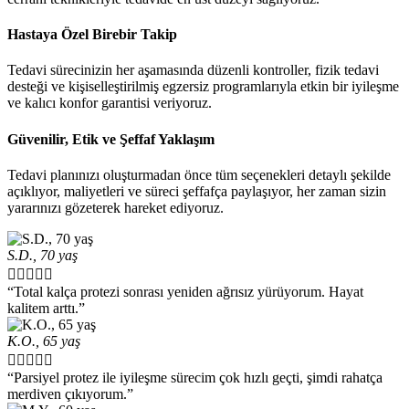
Hastaya Özel Birebir Takip
Tedavi sürecinizin her aşamasında düzenli kontroller, fizik tedavi
desteği ve kişiselleştirilmiş egzersiz programlarıyla etkin bir iyileşme
ve kalıcı konfor garantisi veriyoruz.
Güvenilir, Etik ve Şeffaf Yaklaşım
Tedavi planınızı oluşturmadan önce tüm seçenekleri detaylı şekilde
açıklıyor, maliyetleri ve süreci şeffafça paylaşıyor, her zaman sizin
yararınızı gözeterek hareket ediyoruz.
S.D., 70 yaş





“Total kalça protezi sonrası yeniden ağrısız yürüyorum. Hayat
kalitem arttı.”
K.O., 65 yaş





“Parsiyel protez ile iyileşme sürecim çok hızlı geçti, şimdi rahatça
merdiven çıkıyorum.”