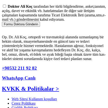
Doktor Ali Koç
tarafından her türlü bilgilendirme, anket,tanıtım,
açılış, davet ve etkinlik vb. hatırlatmaları ile diğer sair iletişim
çalışmaları kapsamında tarafıma Ticari Elektronik İleti (arama,sms,e-
mail vb.) gönderilmesini kabul ediyorum.
Formu Doktora Gönderin
Op. Dr. Ali Koç, ortopedi ve travmatoloji alanında uzmanlaşmış bir
hekim olarak, muayenehanesinde en güncel tanı ve tedavi
yöntemleriyle hizmet vermektedir. Hastalarının ağrısız, fonksiyonel
ve aktif bir yaşama kavuşmalarını hedefleyen Dr. Koç, diz, kalça,
bel, omuz, dirsek, el-bilek ve ayak bileği başta olmak üzere tüm kas-
iskelet sistemi sorunlarında kişiye özel tedavi planları sunar.
+90532 211 92 82
WhatsApp Canlı
KVKK & Politikalar >
Web Sitesi Kullanım koşulları
Çerez Politikası
Gizlilik Politikası