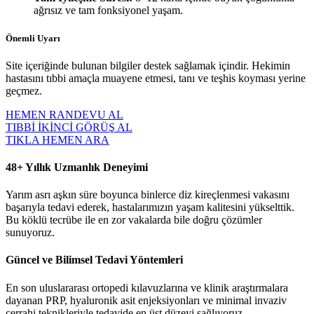
ağrısız ve tam fonksiyonel yaşam.
Önemli Uyarı
Site içeriğinde bulunan bilgiler destek sağlamak içindir. Hekimin
hastasını tıbbi amaçla muayene etmesi, tanı ve teşhis koyması yerine
geçmez.
HEMEN RANDEVU AL
TIBBİ İKİNCİ GÖRÜŞ AL
TIKLA HEMEN ARA
48+ Yıllık Uzmanlık Deneyimi
Yarım asrı aşkın süre boyunca binlerce diz kireçlenmesi vakasını
başarıyla tedavi ederek, hastalarımızın yaşam kalitesini yükselttik.
Bu köklü tecrübe ile en zor vakalarda bile doğru çözümler
sunuyoruz.
Güncel ve Bilimsel Tedavi Yöntemleri
En son uluslararası ortopedi kılavuzlarına ve klinik araştırmalara
dayanan PRP, hyaluronik asit enjeksiyonları ve minimal invaziv
cerrahi teknikleriyle tedavide en üst düzeyi sağlıyoruz.