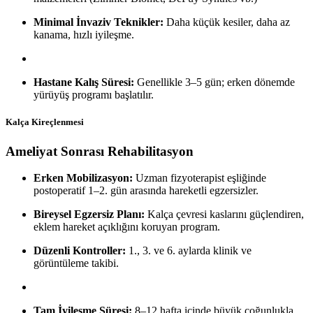
Minimal İnvaziv Teknikler:
Daha küçük kesiler, daha az
kanama, hızlı iyileşme.
Hastane Kalış Süresi:
Genellikle 3–5 gün; erken dönemde
yürüyüş programı başlatılır.
Kalça Kireçlenmesi
Ameliyat Sonrası Rehabilitasyon
Erken Mobilizasyon:
Uzman fizyoterapist eşliğinde
postoperatif 1–2. gün arasında hareketli egzersizler.
Bireysel Egzersiz Planı:
Kalça çevresi kaslarını güçlendiren,
eklem hareket açıklığını koruyan program.
Düzenli Kontroller:
1., 3. ve 6. aylarda klinik ve
görüntüleme takibi.
Tam İyileşme Süresi:
8–12 hafta içinde büyük çoğunlukla