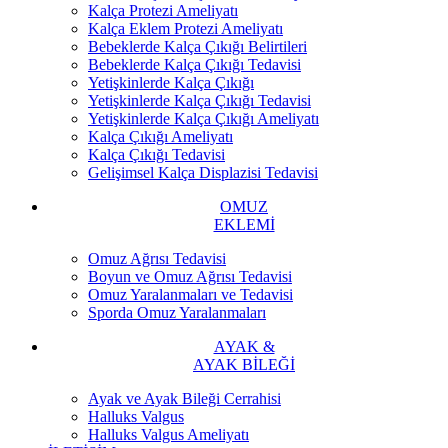
Kalça Protezi Ameliyatı
Kalça Eklem Protezi Ameliyatı
Bebeklerde Kalça Çıkığı Belirtileri
Bebeklerde Kalça Çıkığı Tedavisi
Yetişkinlerde Kalça Çıkığı
Yetişkinlerde Kalça Çıkığı Tedavisi
Yetişkinlerde Kalça Çıkığı Ameliyatı
Kalça Çıkığı Ameliyatı
Kalça Çıkığı Tedavisi
Gelişimsel Kalça Displazisi Tedavisi
OMUZ
EKLEMİ
Omuz Ağrısı Tedavisi
Boyun ve Omuz Ağrısı Tedavisi
Omuz Yaralanmaları ve Tedavisi
Sporda Omuz Yaralanmaları
AYAK &
AYAK BİLEĞİ
Ayak ve Ayak Bileği Cerrahisi
Halluks Valgus
Halluks Valgus Ameliyatı