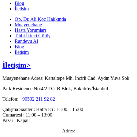
Blog
İletişim
Op. Dr. Ali Koç Hakkında
Muayenehane
Hasta Yorumları
Tibbi İkinci Görüş
Randevu Al
Blog
İletişim
İletişim>
Muayenehane Adres: Kartaltepe Mh. İncirli Cad. Aydın Yuva Sok.
Park Residence No:4/2 D:2 B Blok, Bakırköy/İstanbul
Telefon:
+90532 211 92 82
Çalışma Saatleri: Hafta İçi : 11:00 – 15:00
Cumartesi : 11:00 – 13:00
Pazar : Kapalı
Adres: