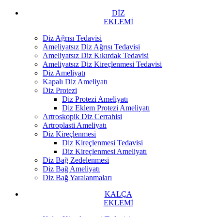
DİZ
EKLEMİ
Diz Ağrısı Tedavisi
Ameliyatsız Diz Ağrısı Tedavisi
Ameliyatsız Diz Kıkırdak Tedavisi
Ameliyatsız Diz Kireçlenmesi Tedavisi
Diz Ameliyatı
Kapalı Diz Ameliyatı
Diz Protezi
Diz Protezi Ameliyatı
Diz Eklem Protezi Ameliyatı
Artroskopik Diz Cerrahisi
Artroplasti Ameliyatı
Diz Kireçlenmesi
Diz Kireçlenmesi Tedavisi
Diz Kireçlenmesi Ameliyatı
Diz Bağ Zedelenmesi
Diz Bağ Ameliyatı
Diz Bağ Yaralanmaları
KALÇA
EKLEMİ