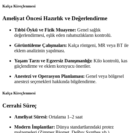
Kalça Kireçlenmesi
Ameliyat Öncesi Hazırlık ve Değerlendirme
Tıbbi Öykü ve Fizik Muayene:
Genel sağlık
değerlendirmesi, eşlik eden rahatsızlıkların kontrolü.
Görüntüleme Çalışmaları:
Kalça röntgeni, MR veya BT ile
eklem analizinin yapılması.
Yaşam Tarzı ve Egzersiz Danışmanlığı:
Kilo kontrolü, kas
güçlendirme ve eklem koruyucu öneriler.
Anestezi ve Operasyon Planlaması:
Genel veya bölgesel
anestezi seçenekleri hakkında bilgilendirme.
Kalça Kireçlenmesi
Cerrahi Süreç
Ameliyat Süresi:
Ortalama 1–2 saat
Modern İmplantlar:
Dünya standartlarındaki protez
malzemeleri (Zimmer Biomet, DePuy Synthes vb.)