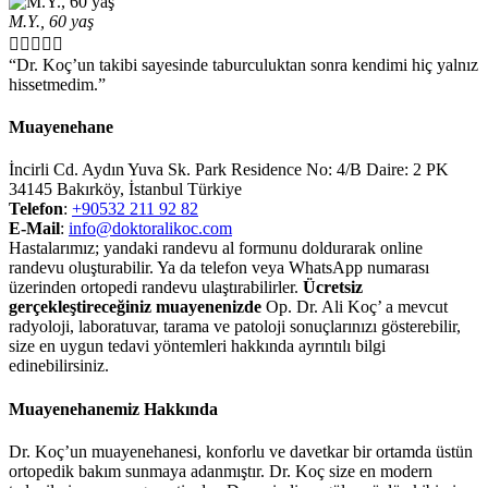
M.Y., 60 yaş





“Dr. Koç’un takibi sayesinde taburculuktan sonra kendimi hiç yalnız
hissetmedim.”
Muayenehane
İncirli Cd. Aydın Yuva Sk. Park Residence No: 4/B Daire: 2 PK
34145 Bakırköy, İstanbul Türkiye
Telefon
:
+90532 211 92 82
E-Mail
:
info@doktoralikoc.com
Hastalarımız; yandaki randevu al formunu doldurarak online
randevu oluşturabilir. Ya da telefon veya WhatsApp numarası
üzerinden ortopedi randevu ulaştırabilirler.
Ücretsiz
gerçekleştireceğiniz muayenenizde
Op. Dr. Ali Koç’ a mevcut
radyoloji, laboratuvar, tarama ve patoloji sonuçlarınızı gösterebilir,
size en uygun tedavi yöntemleri hakkında ayrıntılı bilgi
edinebilirsiniz.
Muayenehanemiz Hakkında
Dr. Koç’un muayenehanesi, konforlu ve davetkar bir ortamda üstün
ortopedik bakım sunmaya adanmıştır. Dr. Koç size en modern