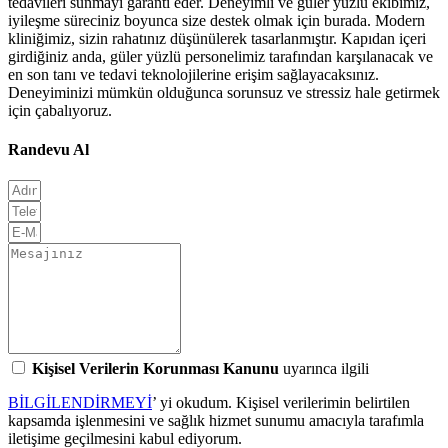
tedavileri sunmayı garanti eder. Deneyimli ve güler yüzlü ekibimiz,
iyileşme süreciniz boyunca size destek olmak için burada.
Modern
kliniğimiz, sizin rahatınız düşünülerek tasarlanmıştır. Kapıdan içeri
girdiğiniz anda, güler yüzlü personelimiz tarafından karşılanacak ve
en son tanı ve tedavi teknolojilerine erişim sağlayacaksınız.
Deneyiminizi mümkün olduğunca sorunsuz ve stressiz hale getirmek
için çabalıyoruz.
Randevu Al
Kişisel Verilerin Korunması Kanunu
uyarınca ilgili
BİLGİLENDİRMEYİ
’ yi okudum. Kişisel verilerimin belirtilen
kapsamda işlenmesini ve sağlık hizmet sunumu amacıyla tarafımla
iletişime geçilmesini kabul ediyorum.