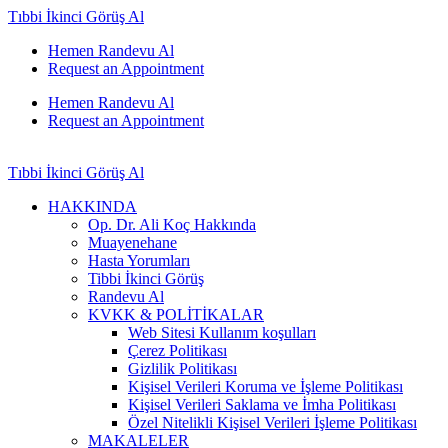
Tıbbi İkinci Görüş Al
Hemen Randevu Al
Request an Appointment
Hemen Randevu Al
Request an Appointment
Tıbbi İkinci Görüş Al
HAKKINDA
Op. Dr. Ali Koç Hakkında
Muayenehane
Hasta Yorumları
Tibbi İkinci Görüş
Randevu Al
KVKK & POLİTİKALAR
Web Sitesi Kullanım koşulları
Çerez Politikası
Gizlilik Politikası
Kişisel Verileri Koruma ve İşleme Politikası
Kişisel Verileri Saklama ve İmha Politikası
Özel Nitelikli Kişisel Verileri İşleme Politikası
MAKALELER