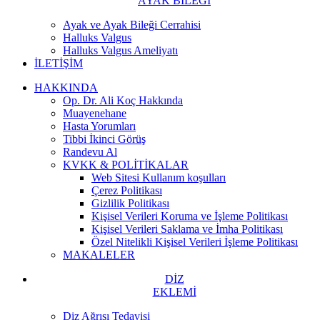
AYAK BİLEĞİ
Ayak ve Ayak Bileği Cerrahisi
Halluks Valgus
Halluks Valgus Ameliyatı
İLETİŞİM
HAKKINDA
Op. Dr. Ali Koç Hakkında
Muayenehane
Hasta Yorumları
Tibbi İkinci Görüş
Randevu Al
KVKK & POLİTİKALAR
Web Sitesi Kullanım koşulları
Çerez Politikası
Gizlilik Politikası
Kişisel Verileri Koruma ve İşleme Politikası
Kişisel Verileri Saklama ve İmha Politikası
Özel Nitelikli Kişisel Verileri İşleme Politikası
MAKALELER
DİZ
EKLEMİ
Diz Ağrısı Tedavisi