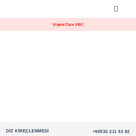
Our Practice
Patients Info
Urgent Care 24h
DIZ KIREÇLENMESI
+90532 211 92 82