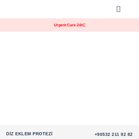
Our Practice
Patients Info
Urgent Care 24h
DIZ EKLEM PROTEZI
+90532 211 92 82