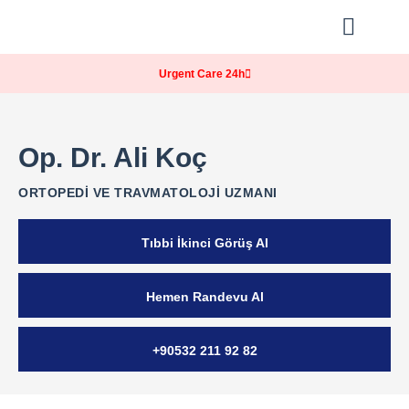
Our Practice
Patients Info
Urgent Care 24h
Op. Dr. Ali Koç
ORTOPEDI VE TRAVMATOLOJI UZMANI
Tıbbi İkinci Görüş Al
Hemen Randevu Al
+90532 211 92 82