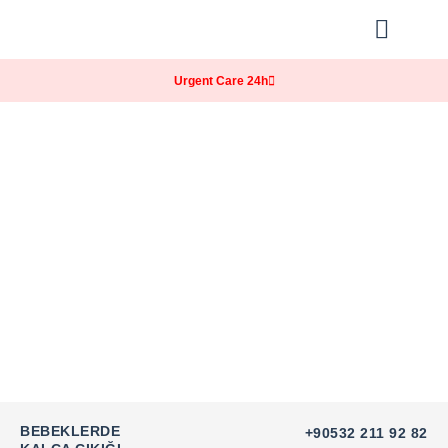
Our Practice
Patients Info
Urgent Care 24h
BEBEKLERDE
+90532 211 92 82