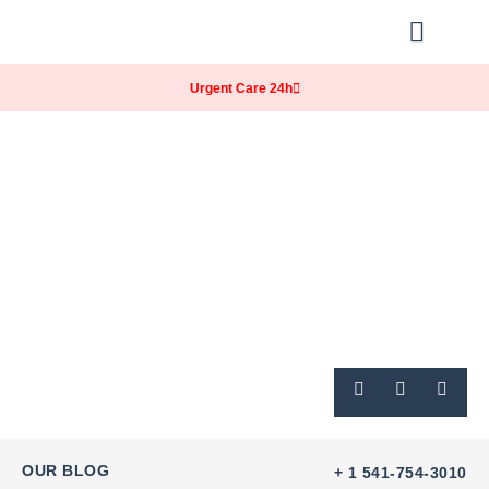
Our Practice
Patients Info
Urgent Care 24h
OUR BLOG
+ 1 541-754-3010