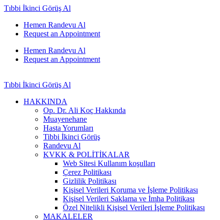
Tıbbi İkinci Görüş Al
Hemen Randevu Al
Request an Appointment
Hemen Randevu Al
Request an Appointment
Tıbbi İkinci Görüş Al
HAKKINDA
Op. Dr. Ali Koç Hakkında
Muayenehane
Hasta Yorumları
Tibbi İkinci Görüş
Randevu Al
KVKK & POLİTİKALAR
Web Sitesi Kullanım koşulları
Çerez Politikası
Gizlilik Politikası
Kişisel Verileri Koruma ve İşleme Politikası
Kişisel Verileri Saklama ve İmha Politikası
Özel Nitelikli Kişisel Verileri İşleme Politikası
MAKALELER