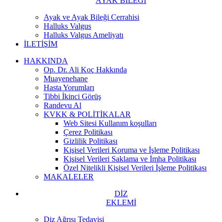
AYAK BİLEĞİ
Ayak ve Ayak Bileği Cerrahisi
Halluks Valgus
Halluks Valgus Ameliyatı
İLETİŞİM
HAKKINDA
Op. Dr. Ali Koç Hakkında
Muayenehane
Hasta Yorumları
Tibbi İkinci Görüş
Randevu Al
KVKK & POLİTİKALAR
Web Sitesi Kullanım koşulları
Çerez Politikası
Gizlilik Politikası
Kişisel Verileri Koruma ve İşleme Politikası
Kişisel Verileri Saklama ve İmha Politikası
Özel Nitelikli Kişisel Verileri İşleme Politikası
MAKALELER
DİZ
EKLEMİ
Diz Ağrısı Tedavisi