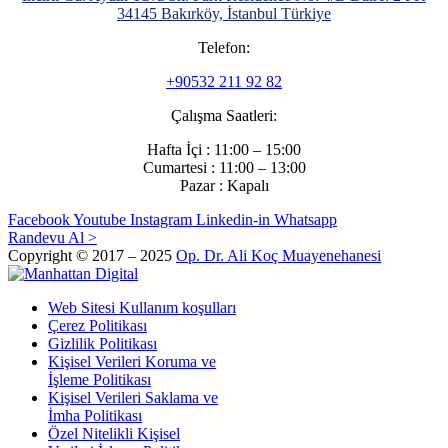
34145 Bakırköy, İstanbul Türkiye
Telefon:
+90532 211 92 82
Çalışma Saatleri:
Hafta İçi : 11:00 – 15:00
Cumartesi : 11:00 – 13:00
Pazar : Kapalı
Facebook
Youtube
Instagram
Linkedin-in
Whatsapp
Randevu Al >
Copyright © 2017 – 2025
Op. Dr. Ali Koç Muayenehanesi
Web Sitesi Kullanım koşulları
Çerez Politikası
Gizlilik Politikası
Kişisel Verileri Koruma ve
İşleme Politikası
Kişisel Verileri Saklama ve
İmha Politikası
Özel Nitelikli Kişisel