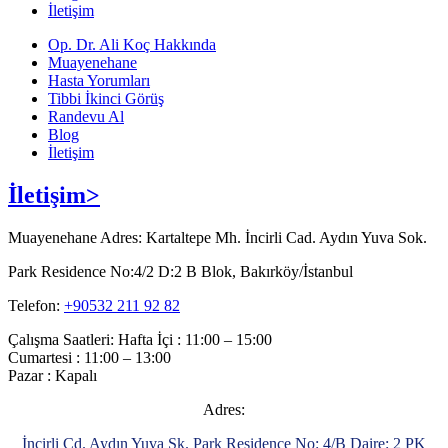
İletişim
Op. Dr. Ali Koç Hakkında
Muayenehane
Hasta Yorumları
Tibbi İkinci Görüş
Randevu Al
Blog
İletişim
İletişim>
Muayenehane Adres: Kartaltepe Mh. İncirli Cad. Aydın Yuva Sok.
Park Residence No:4/2 D:2 B Blok, Bakırköy/İstanbul
Telefon:
+90532 211 92 82
Çalışma Saatleri: Hafta İçi : 11:00 – 15:00
Cumartesi : 11:00 – 13:00
Pazar : Kapalı
Adres:
İncirli Cd. Aydın Yuva Sk. Park Residence No: 4/B Daire: 2 PK