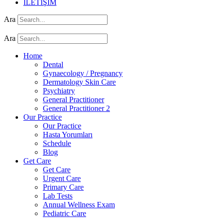
İLETİŞİM
Ara
Ara
Home
Dental
Gynaecology / Pregnancy
Dermatology Skin Care
Psychiatry
General Practitioner
General Practitioner 2
Our Practice
Our Practice
Hasta Yorumları
Schedule
Blog
Get Care
Get Care
Urgent Care
Primary Care
Lab Tests
Annual Wellness Exam
Pediatric Care