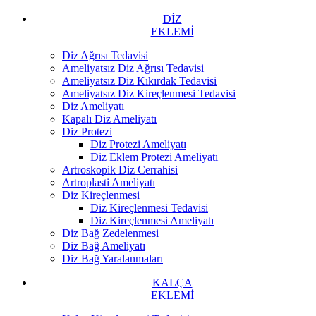
DİZ
EKLEMİ
Diz Ağrısı Tedavisi
Ameliyatsız Diz Ağrısı Tedavisi
Ameliyatsız Diz Kıkırdak Tedavisi
Ameliyatsız Diz Kireçlenmesi Tedavisi
Diz Ameliyatı
Kapalı Diz Ameliyatı
Diz Protezi
Diz Protezi Ameliyatı
Diz Eklem Protezi Ameliyatı
Artroskopik Diz Cerrahisi
Artroplasti Ameliyatı
Diz Kireçlenmesi
Diz Kireçlenmesi Tedavisi
Diz Kireçlenmesi Ameliyatı
Diz Bağ Zedelenmesi
Diz Bağ Ameliyatı
Diz Bağ Yaralanmaları
KALÇA
EKLEMİ