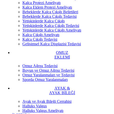
Kalça Protezi Ameliyatı
Kalça Eklem Protezi Ameliyatı
Bebeklerde Kalça Çıkığı Belirtileri
Bebeklerde Kalça Çıkığı Tedavisi
Yetişkinlerde Kalça Çıkığı
Yetişkinlerde Kalça Çıkığı Tedavisi
Yetişkinlerde Kalça Çıkığı Ameliyatı
Kalça Çıkığı Ameliyatı
Kalça Çıkığı Tedavisi
Gelişimsel Kalça Displazisi Tedavisi
OMUZ
EKLEMİ
Omuz Ağrısı Tedavisi
Boyun ve Omuz Ağrısı Tedavisi
Omuz Yaralanmaları ve Tedavisi
Sporda Omuz Yaralanmaları
AYAK &
AYAK BİLEĞİ
Ayak ve Ayak Bileği Cerrahisi
Halluks Valgus
Halluks Valgus Ameliyatı