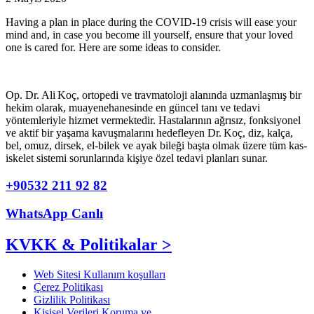
Having a plan in place during the COVID-19 crisis will ease your
mind and, in case you become ill yourself, ensure that your loved
one is cared for. Here are some ideas to consider.
Op. Dr. Ali Koç, ortopedi ve travmatoloji alanında uzmanlaşmış bir
hekim olarak, muayenehanesinde en güncel tanı ve tedavi
yöntemleriyle hizmet vermektedir. Hastalarının ağrısız, fonksiyonel
ve aktif bir yaşama kavuşmalarını hedefleyen Dr. Koç, diz, kalça,
bel, omuz, dirsek, el-bilek ve ayak bileği başta olmak üzere tüm kas-
iskelet sistemi sorunlarında kişiye özel tedavi planları sunar.
+90532 211 92 82
WhatsApp Canlı
KVKK & Politikalar >
Web Sitesi Kullanım koşulları
Çerez Politikası
Gizlilik Politikası
Kişisel Verileri Koruma ve