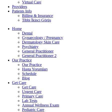
Virtual Care
Providers
Patients Info
Billing & Insurance
Tibbi İkinci Görüş
Home
Dental
Gynaecology / Pregnancy
Dermatology Skin Care
Psychiatry
General Practitioner
General Practitioner 2
Our Practice
Our Practice
Hasta Yorumları
Schedule
Blog
Get Care
Get Care
Urgent Care
Primary Care
Lab Tests
Annual Wellness Exam
Pediatric Care