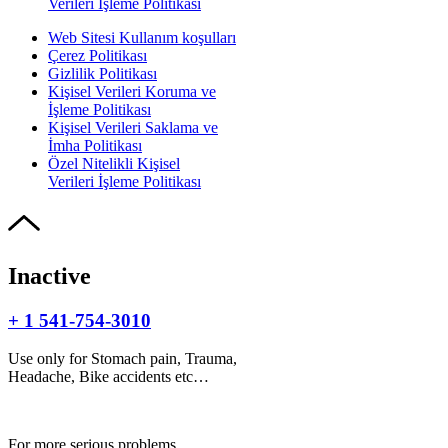
Verileri İşleme Politikası
Web Sitesi Kullanım koşulları
Çerez Politikası
Gizlilik Politikası
Kişisel Verileri Koruma ve
İşleme Politikası
Kişisel Verileri Saklama ve
İmha Politikası
Özel Nitelikli Kişisel
Verileri İşleme Politikası
Inactive
+ 1 541-754-3010
Use only for Stomach pain, Trauma,
Headache, Bike accidents etc…
For more serious problems