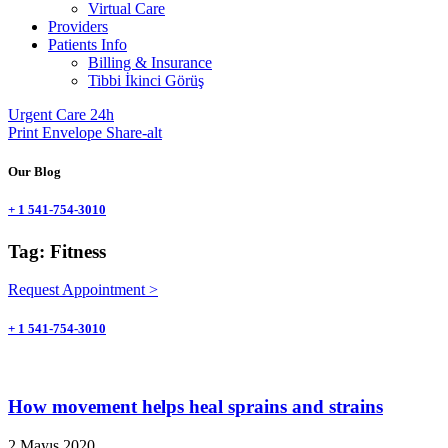
Virtual Care
Providers
Patients Info
Billing & Insurance
Tibbi İkinci Görüş
Urgent Care 24h
Print
Envelope
Share-alt
Our Blog
+ 1 541-754-3010
Tag: Fitness
Request Appointment >
+ 1 541-754-3010
How movement helps heal sprains and strains
2 Mayıs 2020