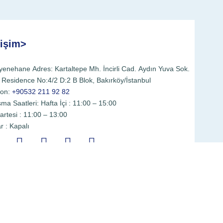
tişim>
enehane Adres: Kartaltepe Mh. İncirli Cad. Aydın Yuva Sok.
 Residence No:4/2 D:2 B Blok, Bakırköy/İstanbul
fon:
+90532 211 92 82
şma Saatleri: Hafta İçi : 11:00 – 15:00
rtesi : 11:00 – 13:00
r : Kapalı
Randevu Al >