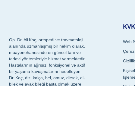
KVKK
Op. Dr. Ali Koç, ortopedi ve travmatoloji
Web Si
alanında uzmanlaşmış bir hekim olarak,
Çerez 
muayenehanesinde en güncel tanı ve
tedavi yöntemleriyle hizmet vermektedir.
Gizlili
Hastalarının ağrısız, fonksiyonel ve aktif
Kişise
bir yaşama kavuşmalarını hedefleyen
İşleme
Dr. Koç, diz, kalça, bel, omuz, dirsek, el-
bilek ve ayak bileği başta olmak üzere
Kişise
tüm kas-iskelet sistemi sorunlarında
İmha P
kişiye özel tedavi planları sunar.
Özel Ni
Verile
+90532 211 92 82