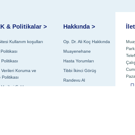
 & Politikalar >
Hakkında >
İle
tesi Kullanım koşulları
Op. Dr. Ali Koç Hakkında
Muay
Park
Politikası
Muayenehane
Tele
k Politikası
Hasta Yorumları
Çalı
Cuma
l Verileri Koruma ve
Tibbi İkinci Görüş
Paza
 Politikası
Randevu Al
l Verileri Saklama ve
Blog
olitikası
İletişim
telikli Kişisel
ri İşleme Politikası